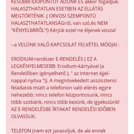
KÉSŐBBI IDŐPONTOT ADUNK ÉS akkor fogadjuk.
HALASZTHATATLAN ESETBEN AZ ELLÁTÁS
MEGTÖRTÉNIK .( ORVOSI SZEMPONTÚ
HALASZTHATATLANSÁGról, van szó,és NEM
"KÉNYELMIRŐL"!) Kérjük ezzel ne éljenek vissza!
--a VELÜNK VALÓ KAPCSOLAT FELVÉTEL MÓDJAI :
ERODIUM-rendszer E-RENDELÉS ( EZ A
LEGKÉNYELMESEBB: Erodium-kártyával (a
Rendelőben igényelhető ), " az internet éjjel-
nappal nyitva ")). A megnövekedett asszisztensi
feladatok miatt a telefonon való elérés egyre
nehezebb: nincs telefon központosunk, nincs
több szobánk, nincs több kezünk, de igyekszünk!
AZ E-RENDELÉSBE ÍRTAKAT RENDELÉSI IDŐBEN
OLVASSUK.
TELEFON (nem ezt javasoljuk, de aki ennek