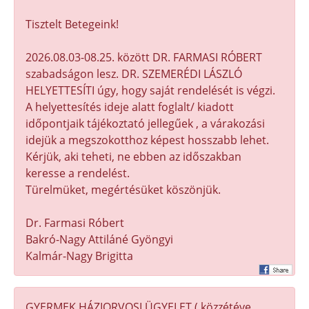
Tisztelt Betegeink!
2026.08.03-08.25. között DR. FARMASI RÓBERT
szabadságon lesz. DR. SZEMERÉDI LÁSZLÓ
HELYETTESÍTI úgy, hogy saját rendelését is végzi.
A helyettesítés ideje alatt foglalt/ kiadott
időpontjaik tájékoztató jellegűek , a várakozási
idejük a megszokotthoz képest hosszabb lehet.
Kérjük, aki teheti, ne ebben az időszakban
keresse a rendelést.
Türelmüket, megértésüket köszönjük.
Dr. Farmasi Róbert
Bakró-Nagy Attiláné Gyöngyi
Kalmár-Nagy Brigitta
GYERMEK HÁZIORVOSI ÜGYELET ( közzétéve