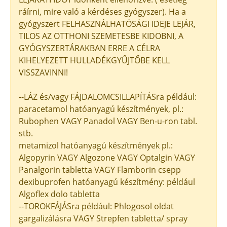
ráírni, mire való a kérdéses gyógyszer). Ha a
gyógyszert FELHASZNÁLHATÓSÁGI IDEJE LEJÁR,
TILOS AZ OTTHONI SZEMETESBE KIDOBNI, A
GYÓGYSZERTÁRAKBAN ERRE A CÉLRA
KIHELYEZETT HULLADÉKGYŰJTŐBE KELL
VISSZAVINNI!
--LÁZ és/vagy FÁJDALOMCSILLAPÍTÁSra például:
paracetamol hatóanyagú készítmények, pl.:
Rubophen VAGY Panadol VAGY Ben-u-ron tabl.
stb.
metamizol hatóanyagú készítmények pl.:
Algopyrin VAGY Algozone VAGY Optalgin VAGY
Panalgorin tabletta VAGY Flamborin csepp
dexibuprofen hatóanyagú készítmény: például
Algoflex dolo tabletta
--TOROKFÁJÁSra például: Phlogosol oldat
gargalizálásra VAGY Strepfen tabletta/ spray