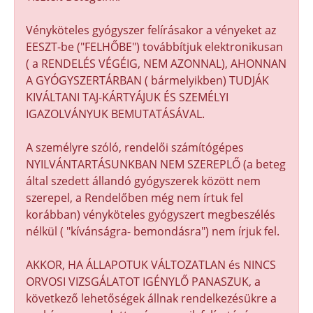
Vényköteles gyógyszer felírásakor a vényeket az
EESZT-be ("FELHŐBE") továbbítjuk elektronikusan
( a RENDELÉS VÉGÉIG, NEM AZONNAL), AHONNAN
A GYÓGYSZERTÁRBAN ( bármelyikben) TUDJÁK
KIVÁLTANI TAJ-KÁRTYÁJUK ÉS SZEMÉLYI
IGAZOLVÁNYUK BEMUTATÁSÁVAL.
A személyre szóló, rendelői számítógépes
NYILVÁNTARTÁSUNKBAN NEM SZEREPLŐ (a beteg
által szedett állandó gyógyszerek között nem
szerepel, a Rendelőben még nem írtuk fel
korábban) vényköteles gyógyszert megbeszélés
nélkül ( "kívánságra- bemondásra") nem írjuk fel.
AKKOR, HA ÁLLAPOTUK VÁLTOZATLAN és NINCS
ORVOSI VIZSGÁLATOT IGÉNYLŐ PANASZUK, a
következő lehetőségek állnak rendelkezésükre a