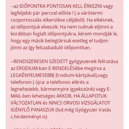
--az IDŐPONTRA PONTOSAN KELL ÉRKEZNI vagy
legfeljebb pár perccel előtte ! ( a várótermi
csoportosulás elkerülése céljából). Ha elkésnek,
az időpontjuk elveszik. Ha nem tudnak eljönni a
korábban foglalt időpontjukra, kérem mondják le,
hogy egy másik betegtársuk esetleg el tudjon
jönni az így felszabaduló időpontban.
--RENDSZERESEN SZEDETT gyógyszereik felíratása
az ERODIUM-ban E-RENDELÉSébe megírva a
LEGKÉNYELMESEBB( Erodium-kártyával),vagy
telefonon ( újra: a telefonos elérés a
legnehezebb, bármennyire igyekszünk) vagy E-
MAIL-ben lehetséges AKKOR, HA ÁLLAPOTUK
VÁLTOZATLAN és NINCS ORVOSI VIZSGÁLATOT
IGÉNYLŐ PANASZUK (lsd.még Gyógyszer íratás
c.hirdetményt is)