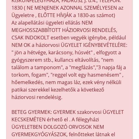
KISKUNFÉLEGYHÁZA, FADRUSZ J. u.4., TELEFON:
1830 ( NE MENJENEK AZONNAL SZEMÉLYESEN az
Ügyeletre , ELŐTTE HÍVJÁK a 1830-as számot)
Az alapellátási ügyeleti ellátás NEM
MEGHOSSZABBÍTOTT HÁZIORVOSI RENDELÉS,
CSAK INDOKOLT esetben vegyék igénybe, például
NEM OK a háziorvosi ÜGYELET IGÉNYBEVÉTELÉRE:
" jön a hétvége, karácsony, húsvét" , elfogyott a
gyógyszerem stb., kullancs eltávolítás, "nem
találom a tamponom", a "megfázás","3 napja fáj a
torkom, fogam", "reggel volt egy hasmenésem" ,
hőemelkedés, nem magas láz, ezek vény nélküli
patikai szerekkel kezelhetők a következő
háziorvosi rendelésig.
BETEG GYERMEK: GYERMEK szakorvosi ÜGYELET
KECSKEMÉTEN érhető el . A félegyházi
ÜGYELETBEN DOLGOZÓ ORVOSOK NEM
GYERMEKGYÓGYÁSZOK, felnőtteket látnak el