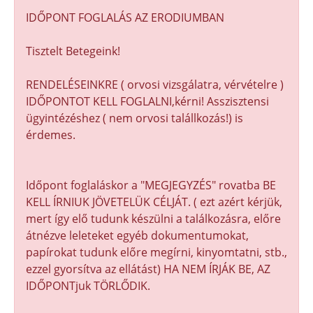
IDŐPONT FOGLALÁS AZ ERODIUMBAN
Tisztelt Betegeink!
RENDELÉSEINKRE ( orvosi vizsgálatra, vérvételre )
IDŐPONTOT KELL FOGLALNI,kérni! Asszisztensi
ügyintézéshez ( nem orvosi talállkozás!) is
érdemes.
Időpont foglaláskor a "MEGJEGYZÉS" rovatba BE
KELL ÍRNIUK JÖVETELÜK CÉLJÁT. ( ezt azért kérjük,
mert így elő tudunk készülni a találkozásra, előre
átnézve leleteket egyéb dokumentumokat,
papírokat tudunk előre megírni, kinyomtatni, stb.,
ezzel gyorsítva az ellátást) HA NEM ÍRJÁK BE, AZ
IDŐPONTjuk TÖRLŐDIK.