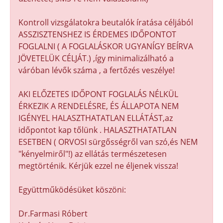
Kontroll vizsgálatokra beutalók íratása céljából
ASSZISZTENSHEZ IS ÉRDEMES IDŐPONTOT
FOGLALNI ( A FOGLALÁSKOR UGYANÍGY BEÍRVA
JÖVETELÜK CÉLJÁT.) ,így minimalizálható a
váróban lévők száma , a fertőzés veszélye!
AKI ELŐZETES IDŐPONT FOGLALÁS NÉLKÜL
ÉRKEZIK A RENDELÉSRE, ÉS ÁLLAPOTA NEM
IGÉNYEL HALASZTHATATLAN ELLÁTÁST,az
időpontot kap tőlünk . HALASZTHATATLAN
ESETBEN ( ORVOSI sürgősségről van szó,és NEM
"kényelmiről"!) az ellátás természetesen
megtörténik. Kérjük ezzel ne éljenek vissza!
Együttműködésüket köszöni:
Dr.Farmasi Róbert