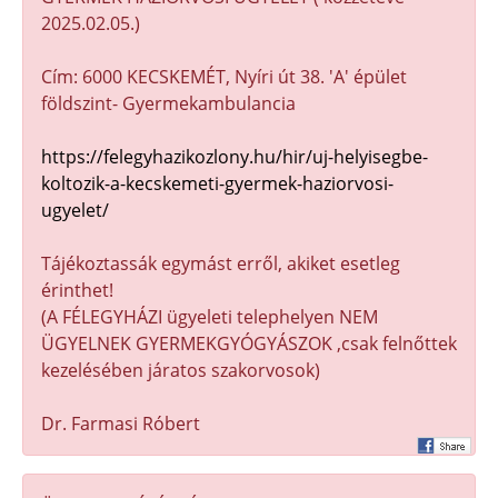
2025.02.05.)
Cím: 6000 KECSKEMÉT, Nyíri út 38. 'A' épület
földszint- Gyermekambulancia
https://felegyhazikozlony.hu/hir/uj-helyisegbe-
koltozik-a-kecskemeti-gyermek-haziorvosi-
ugyelet/
Tájékoztassák egymást erről, akiket esetleg
érinthet!
(A FÉLEGYHÁZI ügyeleti telephelyen NEM
ÜGYELNEK GYERMEKGYÓGYÁSZOK ,csak felnőttek
kezelésében járatos szakorvosok)
Dr. Farmasi Róbert