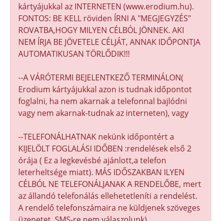
kártyájukkal az INTERNETEN (www.erodium.hu).
FONTOS: BE KELL röviden ÍRNI A "MEGJEGYZÉS"
ROVATBA,HOGY MILYEN CÉLBÓL JÖNNEK. AKI
NEM ÍRJA BE JÖVETELE CÉLJÁT, ANNAK IDŐPONTJA
AUTOMATIKUSAN TÖRLŐDIK!!!
--A VÁRÓTERMI BEJELENTKEZŐ TERMINÁLON(
Erodium kártyájukkal azon is tudnak időpontot
foglalni, ha nem akarnak a telefonnal bajlódni
vagy nem akarnak-tudnak az interneten), vagy
--TELEFONÁLHATNAK nekünk időpontért a
KIJELÖLT FOGLALÁSI IDŐBEN :rendelések első 2
órája ( Ez a legkevésbé ajánlott,a telefon
leterheltsége miatt). MÁS IDŐSZAKBAN ILYEN
CÉLBÓL NE TELEFONÁLJANAK A RENDELŐBE, mert
az állandó telefonálás ellehetetleníti a rendelést.
A rendelő telefonszámaira ne küldjenek szöveges
üzenetet, SMS-re nem válaszolunk)