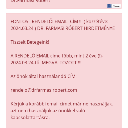
Dr.Farmasi Róbert
FONTOS ! RENDELŐI EMAIL- CÍM !!! ( közzétéve:
2024.03.24.) DR. FARMASI RÓBERT HIRDETMÉNYE
Tisztelt Betegeink!
A RENDELŐ EMAIL címe több, mint 2 éve (!)-
2024.03.24-től MEGVÁLTOZOTT !!!
Az önök által használandó CÍM:
rendelo@drfarmasirobert.com
Kérjük a korábbi email címet már ne használják,
azt nem használjuk az önökkel való
kapcsolattartásra.