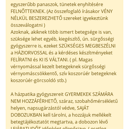
egyszerűbb panaszok, tünetek enyhítésére
FELNŐTTEKNEK. (Az összefoglaló írásakor VÉNY
NÉLKÜL BESZEREZHETŐ szereket igyekeztünk
összeválogatni )
Azoknak, akiknek több ismert betegsége is van,
szüksége lehet egyéb, kiegészítő, ún. sürgősségi
gyógyszerre is, ezeket SZÜKSÉGES MEGBESZÉLNI
a HÁZIORVOSSAL és a kérdéses készítményeket
FELÍRATNI és KI IS VÁLTANI. ( pl. Magas
vérnyomással kezelt betegeknek sürgősségi
vérnyomáscsökkentő, szív koszorúér betegeknek
koszorúér-görcsoldó stb.)
A házpatika gyógyszereit GYERMEKEK SZÁMÁRA
NEM HOZZÁFÉRHETŐ, száraz, szobahőmérsékletű
helyen, napsugárzástól védve, SAJÁT
DOBOZUKBAN kell tárolni, a hozzájuk mellékelt
betegtájékoztatót megtartva, a dobozon lévő
LEJÁRATI IDŐT időnként ellenőrizve. ( esetleg