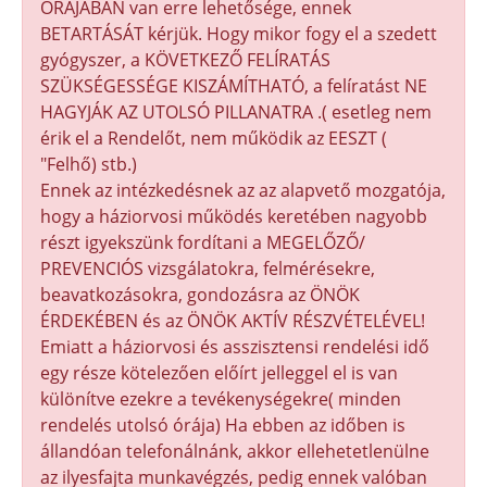
ÓRÁJÁBAN van erre lehetősége, ennek
BETARTÁSÁT kérjük. Hogy mikor fogy el a szedett
gyógyszer, a KÖVETKEZŐ FELÍRATÁS
SZÜKSÉGESSÉGE KISZÁMÍTHATÓ, a felíratást NE
HAGYJÁK AZ UTOLSÓ PILLANATRA .( esetleg nem
érik el a Rendelőt, nem működik az EESZT (
"Felhő) stb.)
Ennek az intézkedésnek az az alapvető mozgatója,
hogy a háziorvosi működés keretében nagyobb
részt igyekszünk fordítani a MEGELŐZŐ/
PREVENCIÓS vizsgálatokra, felmérésekre,
beavatkozásokra, gondozásra az ÖNÖK
ÉRDEKÉBEN és az ÖNÖK AKTÍV RÉSZVÉTELÉVEL!
Emiatt a háziorvosi és asszisztensi rendelési idő
egy része kötelezően előírt jelleggel el is van
különítve ezekre a tevékenységekre( minden
rendelés utolsó órája) Ha ebben az időben is
állandóan telefonálnánk, akkor ellehetetlenülne
az ilyesfajta munkavégzés, pedig ennek valóban