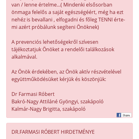
van / lenne értelme...( Mindenki elsősorban
önmaga felelős a saját egészségéért, még ha ezt
nehéz is bevallani , elfogadni és főleg TENNI érte-
mi azért próbálunk segíteni Önöknek)
A prevenciós lehetőségekről szívesen
tájékoztatjuk Önöket a rendelői találkozások
alkalmával.
Az Önök érdekében, az Önök aktív részvételével
együttműködésüket kérjük és köszönjük:
Dr Farmasi Róbert
Bakró-Nagy Attiláné Gyöngyi, szakápoló
Kalmár-Nagy Brigitta, szakápoló
DR.FARMASI RÓBERT HIRDETMÉNYE