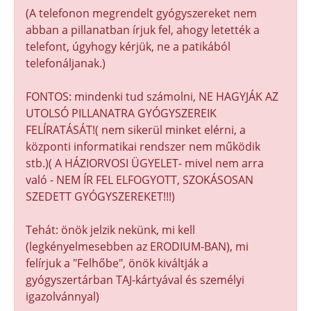
(A telefonon megrendelt gyógyszereket nem
abban a pillanatban írjuk fel, ahogy letették a
telefont, úgyhogy kérjük, ne a patikából
telefonáljanak.)
FONTOS: mindenki tud számolni, NE HAGYJÁK AZ
UTOLSÓ PILLANATRA GYÓGYSZEREIK
FELÍRATÁSÁT!( nem sikerül minket elérni, a
központi informatikai rendszer nem működik
stb.)( A HÁZIORVOSI ÜGYELET- mivel nem arra
való - NEM ÍR FEL ELFOGYOTT, SZOKÁSOSAN
SZEDETT GYÓGYSZEREKET!!!)
Tehát: önök jelzik nekünk, mi kell
(legkényelmesebben az ERODIUM-BAN), mi
felírjuk a "Felhőbe", önök kiváltják a
gyógyszertárban TAJ-kártyával és személyi
igazolvánnyal)