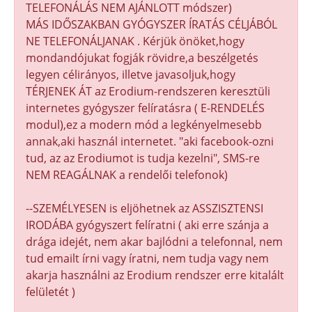
TELEFONÁLÁS NEM AJÁNLOTT módszer)
MÁS IDŐSZAKBAN GYÓGYSZER ÍRATÁS CÉLJÁBÓL
NE TELEFONÁLJANAK . Kérjük önöket,hogy
mondandójukat fogják rövidre,a beszélgetés
legyen célirányos, illetve javasoljuk,hogy
TÉRJENEK ÁT az Erodium-rendszeren keresztüli
internetes gyógyszer felíratásra ( E-RENDELÉS
modul),ez a modern mód a legkényelmesebb
annak,aki használ internetet. "aki facebook-ozni
tud, az az Erodiumot is tudja kezelni", SMS-re
NEM REAGÁLNAK a rendelői telefonok)
--SZEMÉLYESEN is eljöhetnek az ASSZISZTENSI
IRODÁBA gyógyszert felíratni ( aki erre szánja a
drága idejét, nem akar bajlódni a telefonnal, nem
tud emailt írni vagy íratni, nem tudja vagy nem
akarja használni az Erodium rendszer erre kitalált
felületét )