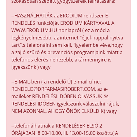
szokásosan szedett gyógyszereik felíratására:
--HASZNÁLHATJÁK az ERODIUM rendszer E-
RENDELÉS funkcióját ERODIUM KÁRTYÁVAL A
WWW.ERODIUM.HU honlapról ( ez a mód a
legkényelmesebb, az internet "éjjel-nappal nyitva
tart",s telefonálni sem kell, figyelembe véve,hogy
a zajló szűrő és prevenciós programjaink miatt a
telefonos elérés nehezebb, akármennyire is
igyekszünk ) vagy
--E-MAIL-ben ( a rendelő ÚJ e-mail címe:
RENDELO@DRFARMASIROBERT.COM, az e-
maileket RENDELÉSI IDŐBEN OLVASSUK és
RENDELÉSI IDŐBEN igyekszünk válaszolni rájuk,
NEM AZONNAL, AHOGY ÖNÖK ELKÜLDIK) vagy
--telefonálhatnak a RENDELÉSEK ELSŐ 2
ÓRÁJÁBAN :8.00-10.00, ill. 13.00-15.00 között.( A