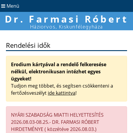
Menü
Dr. Farmasi Róbert
Háziorvos, Kiskunfélegyháza
Rendelési idők
Erodium kártyával a rendelő felkeresése
nélkül, elektronikusan intézhet egyes
ügyeket!
Tudjon meg többet, és segítsen csökkenteni a
fertőzésveszélyt
ide kattintva
!
NYÁRI SZABADSÁG MIATTI HELYETTESÍTÉS
2026.08.03-08.25.- DR. FARMASI RÓBERT
HIRDETMÉNYE ( közzétéve 2026.08.03.)