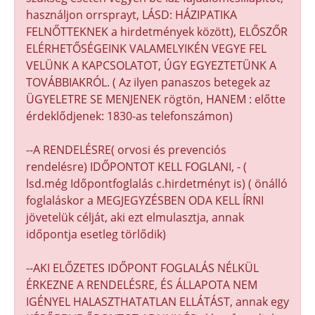
használjon orrsprayt, LÁSD: HÁZIPATIKA
FELNŐTTEKNEK a hirdetmények között), ELŐSZŐR
ELÉRHETŐSÉGEINK VALAMELYIKÉN VEGYE FEL
VELÜNK A KAPCSOLATOT, ÚGY EGYEZTETÜNK A
TOVÁBBIAKRÓL. ( Az ilyen panaszos betegek az
ÜGYELETRE SE MENJENEK rögtön, HANEM : előtte
érdeklődjenek: 1830-as telefonszámon)
--A RENDELÉSRE( orvosi és prevenciós
rendelésre) IDŐPONTOT KELL FOGLANI, - (
lsd.még Időpontfoglalás c.hirdetményt is) ( önálló
foglaláskor a MEGJEGYZÉSBEN ODA KELL ÍRNI
jövetelük célját, aki ezt elmulasztja, annak
időpontja esetleg törlődik)
--AKI ELŐZETES IDŐPONT FOGLALÁS NÉLKÜL
ÉRKEZNE A RENDELÉSRE, ÉS ÁLLAPOTA NEM
IGÉNYEL HALASZTHATATLAN ELLÁTÁST, annak egy