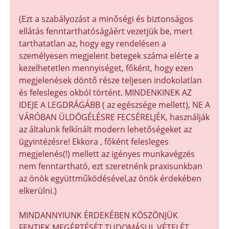
(Ezt a szabályozást a minőségi és biztonságos
ellátás fenntarthatóságáért vezetjük be, mert
tarthatatlan az, hogy egy rendelésen a
személyesen megjelent betegek száma elérte a
kezelhetetlen mennyiséget, főként, hogy ezen
megjelenések döntő része teljesen indokolatlan
és felesleges okból történt. MINDENKINEK AZ
IDEJE A LEGDRÁGÁBB ( az egészsége mellett), NE A
VÁRÓBAN ÜLDÖGÉLÉSRE FECSÉRELJÉK, használják
az általunk felkínált modern lehetőségeket az
ügyintézésre! Ekkora , főként felesleges
megjelenés(!) mellett az igényes munkavégzés
nem fenntartható, ezt szeretnénk praxisunkban
az önök együttműködésével,az önök érdekében
elkerülni.)
MINDANNYIUNK ÉRDEKÉBEN KÖSZÖNJÜK
FENTIEK MEGÉRTÉSÉT,TUDOMÁSUL VÉTELÉT,