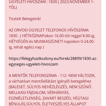
ÜGYELETI HÍVÓSZÁM : 1830 ( 2023.NOVEMBER 1-
TŐL)
Tisztelt Betegeink!
AZ ORVOSI ÜGYELET TELEFONOS HÍVÓSZÁMA
1830 . ( HÉTKÖZNAPokon 16.00-tól reggel 8.00-ig,
HÉTVÉGÉN és MUNKASZÜNETI napokon 0-24.00-
ig, tehát egész nap )
https://felegyhazikozlony.eu/hirek/28899/1830-az-
egyseges-ugyeleti-hivoszam
A MENTŐK TELEFONSZÁMA - 112- NEM VÁLTOZIK,
a várhatóan mentőellátást igénylő betegekhez
(BALESET, SÚLYOS NEHÉZLÉGZÉS, NEM SZŰNŐ
MELLKASI FÁJDALOM, VÉRHÁNYÁS,
ESZMÉLETLENSÉG, ZAVART BESZÉD, VÉGTAGI
BÉNULÁS,SÚLYOS, ÉLETVESZÉLYES ÁLLAPOT