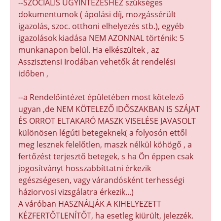
--SZOCIÁLIS ÜGYINTÉZÉSHEZ szükséges
dokumentumok ( ápolási díj, mozgássérült
igazolás, szoc. otthoni elhelyezés stb.), egyéb
igazolások kiadása NEM AZONNAL történik: 5
munkanapon belül. Ha elkészültek , az
Asszisztensi Irodában vehetők át rendelési
időben ,
--a Rendelőintézet épületében most kötelező
ugyan ,de NEM KÖTELEZŐ IDŐSZAKBAN IS SZÁJAT
ÉS ORROT ELTAKARÓ MASZK VISELÉSE JAVASOLT
különösen légúti betegeknek( a folyosón ettől
meg lesznek felelőtlen, maszk nélkül köhögő , a
fertőzést terjesztő betegek, s ha Ön éppen csak
jogosítványt hosszabbíttatni érkezik
egészségesen, vagy várandósként terhességi
háziorvosi vizsgálatra érkezik...)
A váróban HASZNÁLJÁK A KIHELYEZETT
KÉZFERTŐTLENÍTŐT, ha esetleg kiürült, jelezzék.