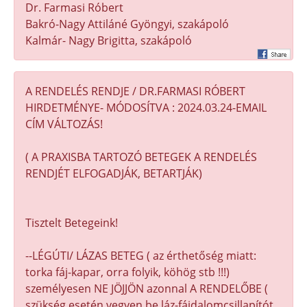
Dr. Farmasi Róbert
Bakró-Nagy Attiláné Gyöngyi, szakápoló
Kalmár- Nagy Brigitta, szakápoló
A RENDELÉS RENDJE / DR.FARMASI RÓBERT
HIRDETMÉNYE- MÓDOSÍTVA : 2024.03.24-EMAIL
CÍM VÁLTOZÁS!
( A PRAXISBA TARTOZÓ BETEGEK A RENDELÉS
RENDJÉT ELFOGADJÁK, BETARTJÁK)
Tisztelt Betegeink!
--LÉGÚTI/ LÁZAS BETEG ( az érthetőség miatt:
torka fáj-kapar, orra folyik, köhög stb !!!)
személyesen NE JÖJJÖN azonnal A RENDELŐBE (
szükség esetén vegyen be láz-fájdalomcsillapítót,