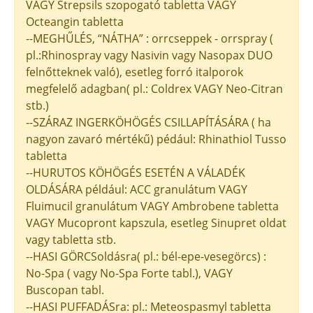
VAGY Strepsils szopogató tabletta VAGY
Octeangin tabletta
--MEGHŰLÉS, “NÁTHA” : orrcseppek - orrspray (
pl.:Rhinospray vagy Nasivin vagy Nasopax DUO
felnőtteknek való), esetleg forró italporok
megfelelő adagban( pl.: Coldrex VAGY Neo-Citran
stb.)
--SZÁRAZ INGERKÖHÖGÉS CSILLAPÍTÁSÁRA ( ha
nagyon zavaró mértékű) pédául: Rhinathiol Tusso
tabletta
--HURUTOS KÖHÖGÉS ESETÉN A VÁLADÉK
OLDÁSÁRA például: ACC granulátum VAGY
Fluimucil granulátum VAGY Ambrobene tabletta
VAGY Mucopront kapszula, esetleg Sinupret oldat
vagy tabletta stb.
--HASI GÖRCSoldásra( pl.: bél-epe-vesegörcs) :
No-Spa ( vagy No-Spa Forte tabl.), VAGY
Buscopan tabl.
--HASI PUFFADÁSra: pl.: Meteospasmyl tabletta