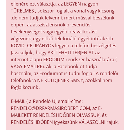
ellenére ezt választja, az LEGYEN nagyon
TÜRELMES , sokszor foglalt a vonal vagy kicsöng
,de nem tudjuk felvenni, mert mással beszélünk
éppen, az asszisztensnők prevenciós
tevékenységet vagy egyéb beavatkozást
végeznek, egy előző telefonáló ügyét intézik stb.
RÖVID, CÉLIRÁNYOS legyen a telefon beszélgetés.
Javasoljuk , hogy AKI TEHETI TÉRJEN ÁT az
internet-alapú ERODIUM rendszer használatára (
VAGY EMAILRE). Aki a Facebook-ot tudja
használni, az Erodiumot is tudni fogja ! A rendelői
telefonokra NE KÜLDJENEK SMS-t, azokkal nem
foglalkozunk .
E-MAIL ( a Rendelő ÚJ email-címe:
RENDELO@DRFARMASIROBERT.COM, az E-
MAILEKET RENDELÉSI IDŐBEN OLVASSUK, és
RENDELÉSI IDŐBEN igyekszünk VÁLASZOLNI rájuk.