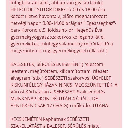
főfoglalkozásként , abban van gyakorlatuk.(
HÉTFŐTŐL CSÜTÖRTÖKIG 17.00 és 18.00 óra
között illetve havonta 2, előre meghatározott
hétvégi napon 8.00-14.00 óráig az " Egészségház"-
ban- Korond u.5. földszint- dr Hegedűs Éva
gyermekgyógyász szakorvos kolléganő lát el
gyermekeket, mintegy valamennyire pótlandó a
megszüntetett régi gyermekügyeleti ellátást )
BALESETEK, SÉRÜLÉSEK ESETÉN : ( "elestem-
leestem, megütöttem, kificamítottam, ráesett,
elvágtam "stb. ) SEBÉSZETI szakorvosi ÜGYELET
KISKUNFÉLEGYHÁZÁN NINCS, MEGSZÜNTETTÉK. A
Városi Kórházban a SEBÉSZETI Szakrendelés
MUNKANAPOKON DÉLUTÁN 4 ÓRÁIG, DE
PÉNTEKEN CSAK 12 ÓRÁIG(!) működik, UTÁNA
KECSKEMÉTEN kaphatnak SEBÉSZETI
SZAKELLÁTÁST a BALESET, SÉRÜLÉS miatt